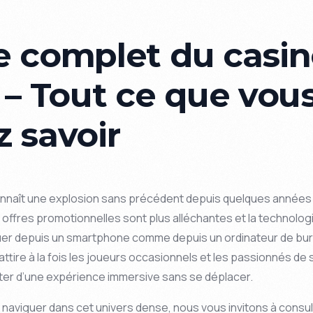
e complet du casin
 – Tout ce que vou
 savoir
connaît une explosion sans précédent depuis quelques années 
es offres promotionnelles sont plus alléchantes et la technolo
ouer depuis un smartphone comme depuis un ordinateur de bu
ttire à la fois les joueurs occasionnels et les passionnés de 
iter d’une expérience immersive sans se déplacer.
 naviguer dans cet univers dense, nous vous invitons à consult