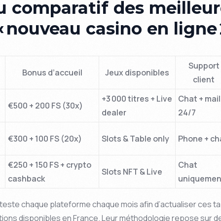
u comparatif des meilleur
« nouveau casino en ligne
Support
Bonus d’accueil
Jeux disponibles
client
+3 000 titres + Live
Chat + mail
€500 + 200 FS (30x)
dealer
24/7
€300 + 100 FS (20x)
Slots & Table only
Phone + ch
€250 + 150 FS + crypto
Chat
Slots NFT & Live
cashback
uniquemen
este chaque plateforme chaque mois afin d’actualiser ces ta
ions disponibles en France. Leur méthodologie repose sur de