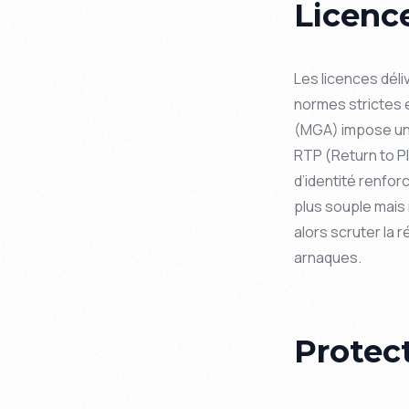
Licence
Les licences dél
normes strictes e
(MGA) impose un 
RTP (Return to P
d’identité renfor
plus souple mais 
alors scruter la 
arnaques.
Protec