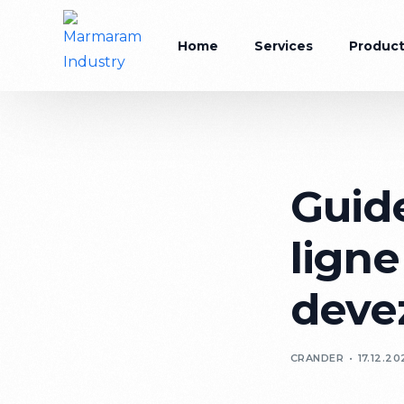
Home
Services
Produc
Guid
ligne
devez
CRANDER
17.12.20