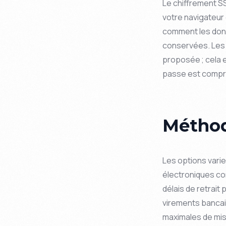
Le chiffrement SS
votre navigateur e
comment les donn
conservées. Les j
proposée ; cela 
passe est compr
Méthod
Les options varie
électroniques com
délais de retrait
virements bancair
maximales de mis