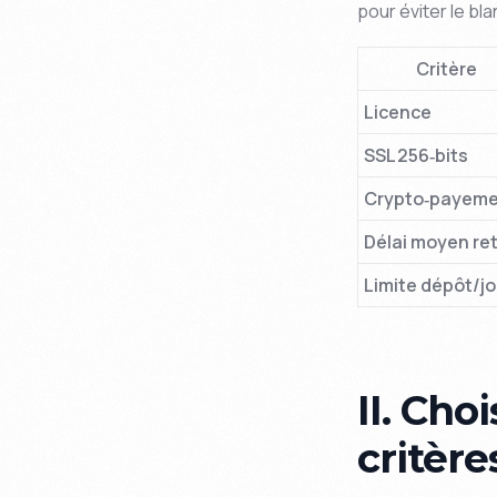
pour éviter le bl
Critère
Licence
SSL 256‑bits
Crypto‑payem
Délai moyen ret
Limite dépôt/jo
II. Cho
critère