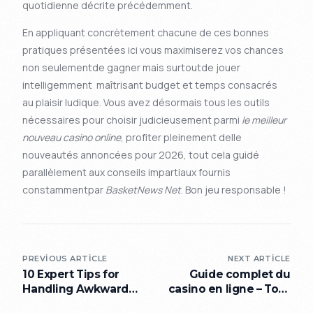
quotidienne décrite précédemment.
En appliquant concrètement chacune de ces bonnes
pratiques présentées ici vous maximiserez vos chances
non seulementde gagner mais surtoutde jouer
intelligemment ­ maîtrisant budget et temps consacrés
au plaisir ludique.​ Vous avez désormais tous les outils
nécessaires pour choisir judicieusement parmi
le meilleur
nouveau casino online
, profiter pleinement delle
nouveautés annoncées pour 2026, tout cela guidé
parallèlement aux conseils impartiaux fournis
constammentpar
BasketNews Net
. Bon jeu responsable !
PREVIOUS ARTICLE
NEXT ARTICLE
10 Expert Tips for
Guide complet du
Handling Awkward
casino en ligne – Tout
Silences in Online
ce que vous devez