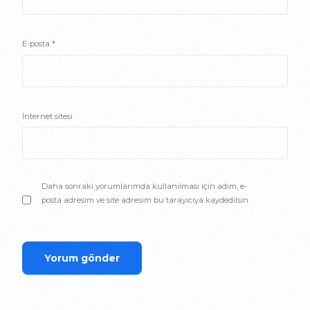
E-posta
*
İnternet sitesi
Daha sonraki yorumlarımda kullanılması için adım, e-
posta adresim ve site adresim bu tarayıcıya kaydedilsin.