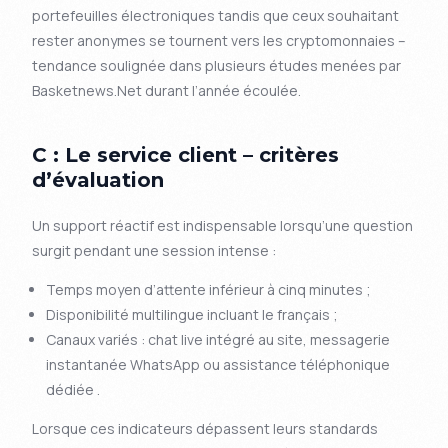
portefeuilles électroniques tandis que ceux souhaitant
rester anonymes se tournent vers les cryptomonnaies –
tendance soulignée dans plusieurs études menées par
Basketnews.Net durant l’année écoulée.
C : Le service client – critères
d’évaluation
Un support réactif est indispensable lorsqu’une question
surgit pendant une session intense :
Temps moyen d’attente inférieur à cinq minutes ;
Disponibilité multilingue incluant le français ;
Canaux variés : chat live intégré au site, messagerie
instantanée WhatsApp ou assistance téléphonique
dédiée .
Lorsque ces indicateurs dépassent leurs standards