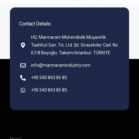
Contact Details:
HQ: Marmaram Mühendislik Müşavirlik
Taahhüt San. Tic. Ltd. Şti. Sıraselviler Cad. No:
67/8 Beyoğlu. Taksim/Istanbul- TÜRKİYE.
info@marmaramindustry.com
+90 540 843 85 85
+90 540 843 85 85