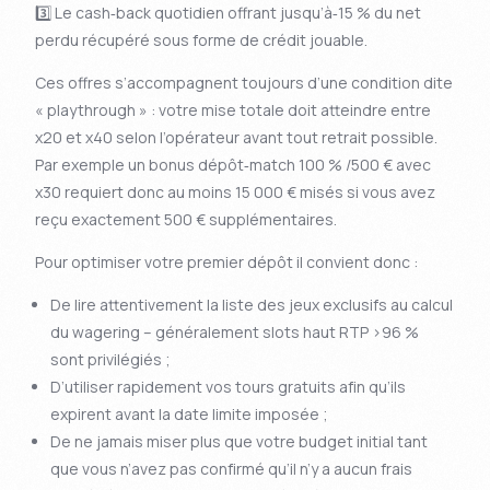
3️⃣ Le cash‑back quotidien offrant jusqu’à‑15 % du net
perdu récupéré sous forme de crédit jouable.
Ces offres s’accompagnent toujours d’une condition dite
« playthrough » : votre mise totale doit atteindre entre
x20 et x40 selon l’opérateur avant tout retrait possible.
Par exemple un bonus dépôt‑match 100 % /500 € avec
x30 requiert donc au moins 15 000 € misés si vous avez
reçu exactement 500 € supplémentaires.
Pour optimiser votre premier dépôt il convient donc :
De lire attentivement la liste des jeux exclusifs au calcul
du wagering – généralement slots haut RTP >96 %
sont privilégiés ;
D’utiliser rapidement vos tours gratuits afin qu’ils
expirent avant la date limite imposée ;
De ne jamais miser plus que votre budget initial tant
que vous n’avez pas confirmé qu’il n’y a aucun frais