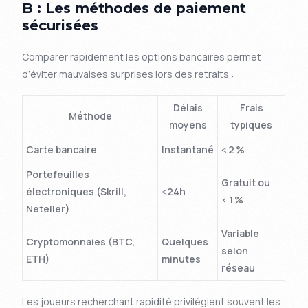
B : Les méthodes de paiement
sécurisées
Comparer rapidement les options bancaires permet
d’éviter mauvaises surprises lors des retraits :
Délais
Frais
Méthode
moyens
typiques
Carte bancaire
Instantané
≤ 2 %
Portefeuilles
Gratuit ou
électroniques (Skrill,
≤24h
< 1 %
Neteller)
Variable
Cryptomonnaies (BTC,
Quelques
selon
ETH)
minutes
réseau
Les joueurs recherchant rapidité privilégient souvent les