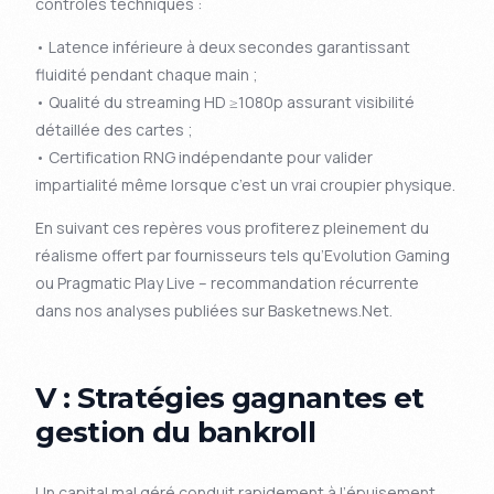
contrôles techniques :
• Latence inférieure à deux secondes garantissant
fluidité pendant chaque main ;
• Qualité du streaming HD ≥1080p assurant visibilité
détaillée des cartes ;
• Certification RNG indépendante pour valider
impartialité même lorsque c’est un vrai croupier physique.
En suivant ces repères vous profiterez pleinement du
réalisme offert par fournisseurs tels qu’Evolution Gaming
ou Pragmatic Play Live – recommandation récurrente
dans nos analyses publiées sur Basketnews.Net.
V : Stratégies gagnantes et
gestion du bankroll
Un capital mal géré conduit rapidement à l’épuisement